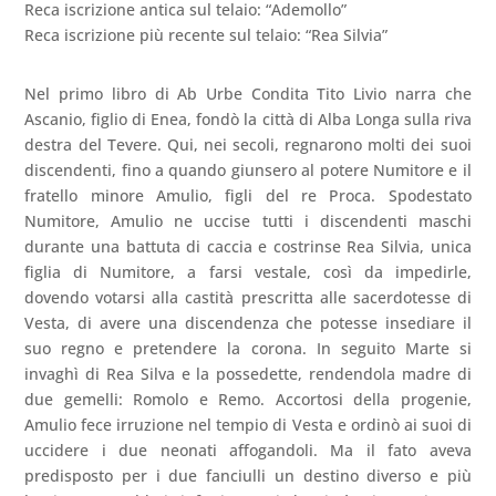
Reca iscrizione antica sul telaio: “Ademollo”
Reca iscrizione più recente sul telaio: “Rea Silvia”
Nel primo libro di Ab Urbe Condita Tito Livio narra che
Ascanio, figlio di Enea, fondò la città di Alba Longa sulla riva
destra del Tevere. Qui, nei secoli, regnarono molti dei suoi
discendenti, fino a quando giunsero al potere Numitore e il
fratello minore Amulio, figli del re Proca. Spodestato
Numitore, Amulio ne uccise tutti i discendenti maschi
durante una battuta di caccia e costrinse Rea Silvia, unica
figlia di Numitore, a farsi vestale, così da impedirle,
dovendo votarsi alla castità prescritta alle sacerdotesse di
Vesta, di avere una discendenza che potesse insediare il
suo regno e pretendere la corona. In seguito Marte si
invaghì di Rea Silva e la possedette, rendendola madre di
due gemelli: Romolo e Remo. Accortosi della progenie,
Amulio fece irruzione nel tempio di Vesta e ordinò ai suoi di
uccidere i due neonati affogandoli. Ma il fato aveva
predisposto per i due fanciulli un destino diverso e più