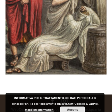
INFORMATIVA PER IL TRATTAMENTO DEI DATI PERSONALI ai
sensi dell’art. 13 del Regolamento UE 2016/679 (Cookies & GDPR).
WebDesign
Zonazero
| Copyright
Galleria Antiquaria
Accetto
maggiori informazioni